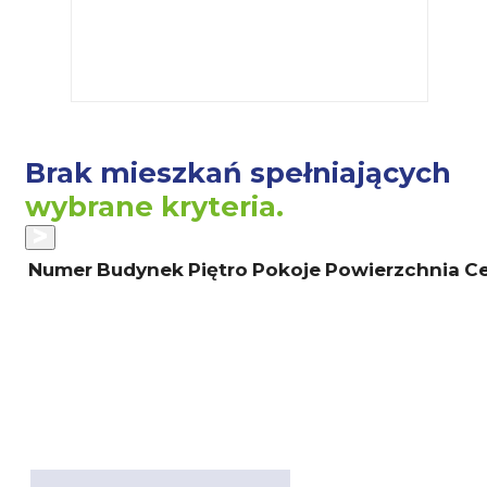
Brak mieszkań spełniających
wybrane kryteria.
Numer
Budynek
Piętro
Pokoje
Powierzchnia
Ce
POKAŻ WSZYSTKIE MIESZKANIA