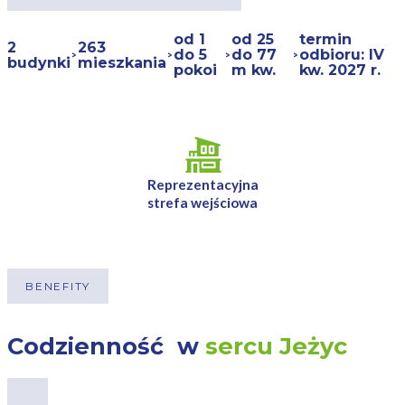
od 1
od 25
termin
2
263
do 5
do 77
odbioru: IV
budynki
mieszkania
pokoi
m kw.
kw. 2027 r.
Reprezentacyjna
strefa wejściowa
BENEFITY
Codzienność w
sercu Jeżyc