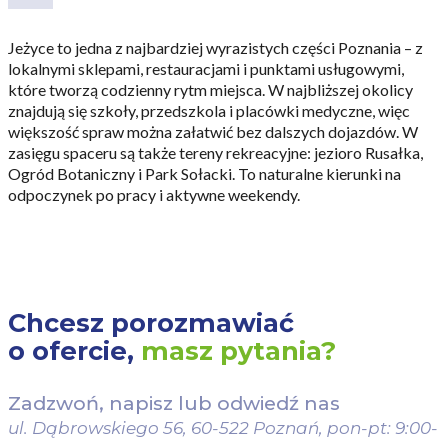
Jeżyce to jedna z najbardziej wyrazistych części Poznania – z
lokalnymi sklepami, restauracjami i punktami usługowymi,
które tworzą codzienny rytm miejsca. W najbliższej okolicy
znajdują się szkoły, przedszkola i placówki medyczne, więc
większość spraw można załatwić bez dalszych dojazdów. W
zasięgu spaceru są także tereny rekreacyjne: jezioro Rusałka,
Ogród Botaniczny i Park Sołacki. To naturalne kierunki na
odpoczynek po pracy i aktywne weekendy.
CZYTAJ WIĘCEJ
Chcesz porozmawiać
o ofercie,
masz pytania?
Wygodny dojazd na co
Zadzwoń, napisz lub odwiedź nas
dzień
ul. Dąbrowskiego 56, 60-522 Poznań,
pon-pt: 9:00-