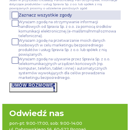
Jeżeli w przyszłości chciałaby Pani/chciałby Pan otrzymywać informacje
dotyczące produktów i usług Spravia Sp. z o.o. lub spółek z nią
Wybierając opcję „Zgadzam się” wyrażasz zgodę na wyk
powiązanych prosimy o udzielenie poniższych zgód:
Serwisie wszystkich plików cookie przez Spravia Sp. z o.
Zaznacz wszystkie zgody
we wskazanych powyżej celach.
Wyrażenie zgody jest do
Wyrażam zgodę na otrzymywanie informacji
wycofać zgodę i dokonać zmiany ustawień dotyczących plikó
handlowych od Spravia Sp. z o.o. za pomocą środków
za pośrednictwem panelu „Ustawienia plików cookie” dostę
komunikacji elektronicznej (e-mail/sms/mms/rozmowa
prywatności – pliki cookie
.
telefoniczna).
Wyrażam zgodę na przetwarzanie moich danych
osobowych w celu marketingu bezpośredniego
Możesz również dostosować wybory dotyczące plików coo
produktów i usług Spravia Sp. z o.o. lub spółek z nią
na wykorzystywanie plików cookie w Serwisie tylko w w
powiązanych.
celach poprzez wybranie opcji „Dostosuj wybory”.
Wyrażam zgodę na używanie przez Spravia Sp. z o.o.
telekomunikacyjnych urządzeń końcowych (np.
komputer, telefon, tablet i inne) i automatycznych
systemów wywołujących dla celów prowadzenia
marketingu bezpośredniego.
UMÓW ROZMOWĘ
Odwiedź nas
pon-pt: 9:00-17:00, sob: 9:00-14:00
ul. Dąbrowskiego 56, 60-522 Poznań