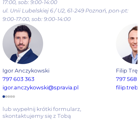
17:00, sob: 9:00-14:00
Okolica jest dobrze skomunikowana z pozostałymi częściami
ul. Unii Lubelskiej 6 / U2, 61-249 Poznań,
pon-pt:
miasta. W pobliżu kursują liczne linie tramwajowe i
9:00-17:00, sob: 9:00-14:00
autobusowe, a niedaleko znajduje się pętla obsługująca
również połączenia podmiejskie.
To lokalizacja, która ułatwia codzienne dojazdy do pracy, na
uczelnię i w inne rejony miasta, a jednocześnie sprzyja
spontanicznym wyjazdom poza Poznań.
Blisko zieleni
Igor Anczykowski
Filip Trę
797 603 363
797 568 
i
terenów rekreacyjnyc
igor.anczykowski@spravia.pl
filip.tre
Niedaleko stąd do jeziora Rusałka, Ogrodu Botanicznego oraz
lub wypełnij krótki formularz,
Parku Sołackiego. To miejsca sprzyjające spacerom,
skontaktujemy się z Tobą
aktywności na świeżym powietrzu i odpoczynkowi po
intensywnym dniu.
WYPEŁNIJ FORMULARZ
ZWIŃ