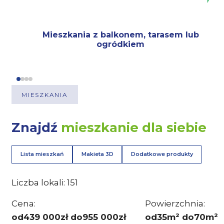
Mieszkania z balkonem, tarasem lub
ogródkiem
MIESZKANIA
Znajdź
mieszkanie dla siebie
Lista mieszkań
Makieta 3D
Dodatkowe produkty
Liczba lokali:
151
Cena:
Powierzchnia:
od
439 000
zł do
955 000
zł
od
35
m² do
70
m²