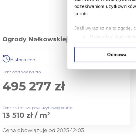
oczekiwaniom użytkowników i
to robi.
Jeśli wyrazisz na to zgodę, 
Gromadzić dane dotyc
Ogrody Nałkowskiej / Budynek 24
Identyfikować Twoje u
wirtualny odcisk palca)
Odmowa
Dowiedz się więcej odnośnie
Historia cen
szczegółów
. W Deklaracji 
Cena ofertowa brutto:
Niniejsza strona korzysta z 
495 277 zł
oferować funkcje społecznoś
Informacje o tym, jak korzy
analitycznym. Partnerzy mog
korzystania z ich usług.
Cena za 1 m.kw. pow. użytkowej brutto:
13 510 zł / m²
W serwisie wykorzystywane s
wybranych przez użytkownik
zbierania informacji o tym, 
Cena obowiązuje od 2025-12-03
działania Serwisu do prefer