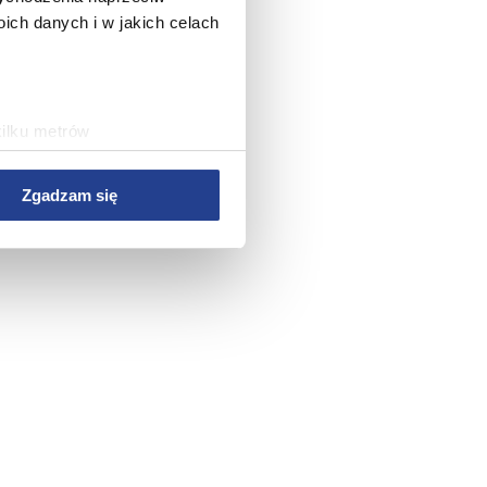
ch danych i w jakich celach
kilku metrów
ch (fingerprinting, czyli
Zgadzam się
sne preferencje w
sekcji
j chwili.
 treści i reklam, aby
ersji rozszerzonych Google.
wym, reklamowym i
bie lub uzyskanymi podczas
rwisu, zapamiętania
rawy wydajności Serwisu,
rwisu, dostosowywania
az w celach marketingowych.