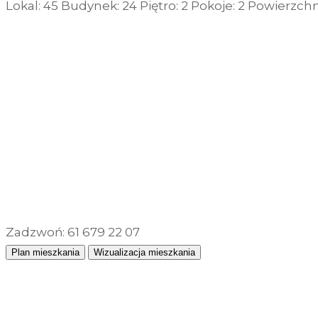
Lokal:
45
Budynek:
24
Piętro:
2
Pokoje:
2
Powierzchn
Informacje, w tym dane oso
przez Spravia Sp. z o.o. ja
Spravia Sp. z o.o. W związ
sprostowania, usunięcia, og
SKONTAKTUJ SIĘ Z NAMI
wniesienia skargi do Preze
wykorzystywanych w Serwisi
są w
Polityce prywatności –
POBIERZ RZUT TECHNICZNY
Wybierając opcję „Zgadzam
Spravia Sp. z o.o. oraz je
wycofać zgodę i dokonać zmi
„Ustawienia plików cookie” 
POBIERZ PROSPEKT INFORMACYJNY
Możesz również dostosować
w Serwisie tylko w wybran
Zadzwoń: 61 679 22 07
Plan mieszkania
Wizualizacja mieszkania