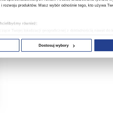
 rozwoju produktów. Masz wybór odnośnie tego, kto używa Twoi
chcielibyśmy również:
zące Twojej lokalizacji geograficznej z dokładnością nawet do 
rządzenie, aktywnie analizując charakteryzującego je zbiory dany
Dostosuj wybory
 tego, jak Twoje osobiste dane są przetwarzane oraz ustaw wła
plików cookie możesz zmienić lub wycofać swoją zgodę w dowolne
plików cookie. Wykorzystujemy pliki cookie do spersonalizowania
ciowe i analizować ruch w naszej witrynie. Korzystamy z konw
stasz z naszej witryny, udostępniamy partnerom społecznościo
ą połączyć te informacje z innymi danymi otrzymanymi od Cie
ą pliki cookie w celach zapewnienia prawidłowego działania Se
a ustawień i wszelkich wyborów dokonywanych w Serwisie, pop
w jaki sposób użytkownicy korzystają z Serwisu, ulepszania Se
encji użytkowników, tworzenia statystyk użytkowania Serwisu or