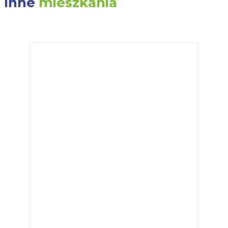
Inne
mieszkania
POKAŻ WSZYSTKIE MIESZKANIA