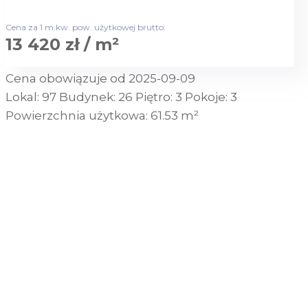
Cena za 1 m.kw. pow. użytkowej brutto:
13 420 zł / m²
Cena obowiązuje od 2025-09-09
Lokal:
97
Budynek:
26
Piętro:
3
Pokoje:
3
Powierzchnia użytkowa:
61.53 m²
SKONTAKTUJ SIĘ Z NAMI
POBIERZ RZUT TECHNICZNY
POBIERZ PROSPEKT INFORMACYJNY