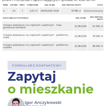
NUMER
BUDYNEK
PIĘTRO
POWIERZCHNIA
CENA OD DNIA
CENA OFERTOWA BRUTTO
STATUS
4
24
-1
4,31 m²
09.09.2025 15:00
19 395 zł
Zarezerwowany
CENA OFERTOWA
RODZAJ MIEJSCA POSTOJOWEGO
CENA OD DNIA
BRUTTO
miejsce postojowe na częściach wspólnych - hala
22.08.2025
42 000 zł
garażowa standard
miejsce postojowe na częściach wspólnych - platforma
22.08.2025
33 000 zł
niska
miejsce postojowe na częściach wspólnych - platforma
22.08.2025
38 000 zł
wysoka
FORMULARZ KONTAKTOWY
Zapytaj
o mieszkanie
Igor Anczykowski