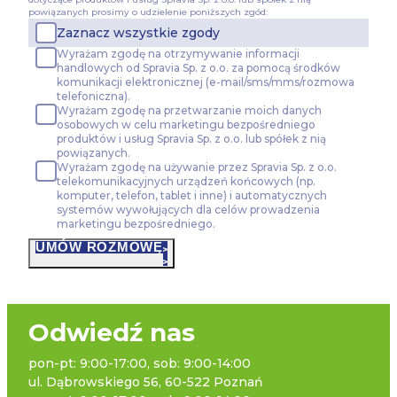
powiązanych prosimy o udzielenie poniższych zgód:
Zaznacz wszystkie zgody
Wyrażam zgodę na otrzymywanie informacji
handlowych od Spravia Sp. z o.o. za pomocą środków
komunikacji elektronicznej (e-mail/sms/mms/rozmowa
telefoniczna).
Wyrażam zgodę na przetwarzanie moich danych
osobowych w celu marketingu bezpośredniego
produktów i usług Spravia Sp. z o.o. lub spółek z nią
powiązanych.
Wyrażam zgodę na używanie przez Spravia Sp. z o.o.
telekomunikacyjnych urządzeń końcowych (np.
komputer, telefon, tablet i inne) i automatycznych
systemów wywołujących dla celów prowadzenia
marketingu bezpośredniego.
UMÓW ROZMOWĘ
Odwiedź nas
pon-pt: 9:00-17:00, sob: 9:00-14:00
ul. Dąbrowskiego 56, 60-522 Poznań