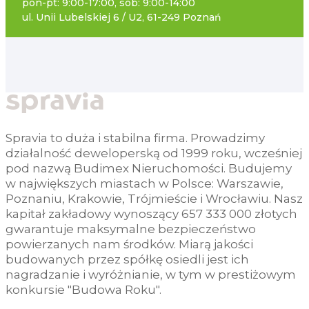
pon-pt: 9:00-17:00, sob: 9:00-14:00
ul. Unii Lubelskiej 6 / U2, 61-249 Poznań
Spravia to duża i stabilna firma. Prowadzimy
działalność deweloperską od 1999 roku, wcześniej
pod nazwą Budimex Nieruchomości. Budujemy
w największych miastach w Polsce: Warszawie,
Poznaniu, Krakowie, Trójmieście i Wrocławiu. Nasz
kapitał zakładowy wynoszący 657 333 000 złotych
gwarantuje maksymalne bezpieczeństwo
powierzanych nam środków. Miarą jakości
budowanych przez spółkę osiedli jest ich
nagradzanie i wyróżnianie, w tym w prestiżowym
konkursie "Budowa Roku".