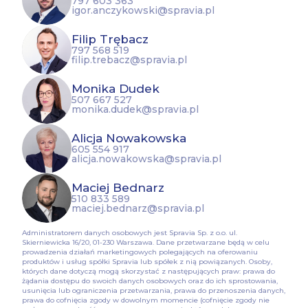
797 603 363
igor.anczykowski@spravia.pl
Filip Trębacz
797 568 519
filip.trebacz@spravia.pl
Monika Dudek
507 667 527
monika.dudek@spravia.pl
Alicja Nowakowska
605 554 917
alicja.nowakowska@spravia.pl
Maciej Bednarz
510 833 589
maciej.bednarz@spravia.pl
Administratorem danych osobowych jest Spravia Sp. z o.o. ul.
Skierniewicka 16/20, 01-230 Warszawa. Dane przetwarzane będą w celu
prowadzenia działań marketingowych polegających na oferowaniu
produktów i usług spółki Spravia lub spółek z nią powiązanych. Osoby,
których dane dotyczą mogą skorzystać z następujących praw: prawa do
żądania dostępu do swoich danych osobowych oraz do ich sprostowania,
usunięcia lub ograniczenia przetwarzania, prawa do przenoszenia danych,
prawa do cofnięcia zgody w dowolnym momencie (cofnięcie zgody nie