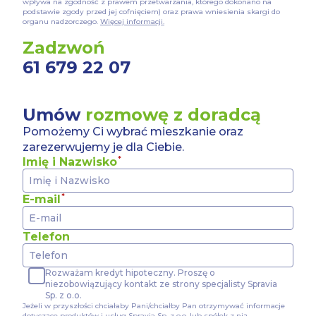
wpływa na zgodność z prawem przetwarzania, którego dokonano na
podstawie zgody przed jej cofnięciem) oraz prawa wniesienia skargi do
organu nadzorczego.
Więcej informacji.
Zadzwoń
61 679 22 07
Umów
rozmowę z doradcą
Pomożemy Ci wybrać mieszkanie oraz
zarezerwujemy je dla Ciebie.
Imię i Nazwisko
E-mail
Telefon
Rozważam kredyt hipoteczny. Proszę o
niezobowiązujący kontakt ze strony specjalisty Spravia
Sp. z o.o.
Jeżeli w przyszłości chciałaby Pani/chciałby Pan otrzymywać informacje
dotyczące produktów i usług Spravia Sp. z o.o. lub spółek z nią