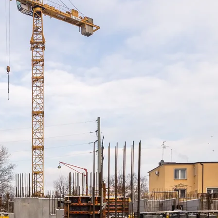
w Serwisie, przetwarzane są
zetwarzane przez Partnerów
nych osobowych, ich
ania, a także prawo do
o plikach cookie
ystaniem z Serwisu dostępne
tkich plików cookie przez
est dobrowolne. Możesz
średnictwem panelu
rzystywanie plików cookie
ybory”.