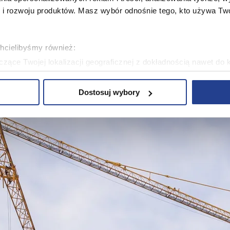
 rozwoju produktów. Masz wybór odnośnie tego, kto używa Twoi
chcielibyśmy również:
zące Twojej lokalizacji geograficznej z dokładnością nawet do 
rządzenie, aktywnie analizując charakteryzującego je zbiory dany
Dostosuj wybory
 tego, jak Twoje osobiste dane są przetwarzane oraz ustaw wła
plików cookie możesz zmienić lub wycofać swoją zgodę w dowolne
plików cookie. Wykorzystujemy pliki cookie do spersonalizowania
ciowe i analizować ruch w naszej witrynie. Korzystamy z konw
stasz z naszej witryny, udostępniamy partnerom społecznościo
ą połączyć te informacje z innymi danymi otrzymanymi od Cie
ą pliki cookie w celach zapewnienia prawidłowego działania Se
a ustawień i wszelkich wyborów dokonywanych w Serwisie, pop
w jaki sposób użytkownicy korzystają z Serwisu, ulepszania Se
encji użytkowników, tworzenia statystyk użytkowania Serwisu or