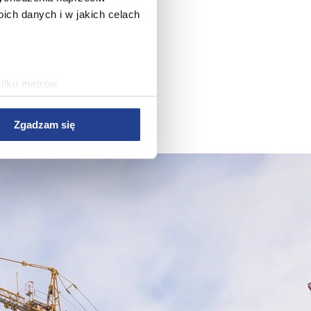
ch danych i w jakich celach
kilku metrów
ch (fingerprinting, czyli
Zgadzam się
sne preferencje w
sekcji
j chwili.
 treści i reklam, aby
ersji rozszerzonych Google.
wym, reklamowym i
bie lub uzyskanymi podczas
rwisu, zapamiętania
rawy wydajności Serwisu,
rwisu, dostosowywania
az w celach marketingowych.