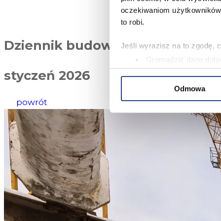
oczekiwaniom użytkowników i
to robi.
Dziennik budowy
Jeśli wyrazisz na to zgodę, 
Gromadzić dane dotyc
Identyfikować Twoje u
styczeń 2026
wirtualny odcisk palca)
Odmowa
Dowiedz się więcej odnośnie
powrót
szczegółów
. W Deklaracji 
Niniejsza strona korzysta z 
oferować funkcje społecznoś
Informacje o tym, jak korzy
analitycznym. Partnerzy mog
korzystania z ich usług.
W serwisie wykorzystywane s
wybranych przez użytkownik
zbierania informacji o tym, 
działania Serwisu do prefer